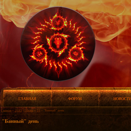
ГЛАВНАЯ
ФОРУМ
НОВОСТ
Главная
»
2015
»
Июнь
»
16
» "Банный" день
"Банный" день