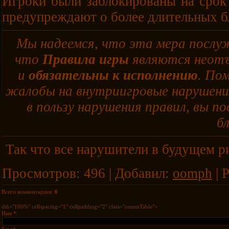
Игроки были заблокированы на срок
предупреждают о более длительных б
Мы надеемся, что эта мера послуж
что
Правила игры
являются неотъ
и
обязательны к исполнению
. По
жалобы на внутриигровые нарушен
в пользу нарушения правил, вы п
б
Так что все нарушители в будущем ри
Просмотров
:
496
|
Добавил
:
oomph
|
Р
Всего комментариев
:
0
dth="100%" cellspacing="1" cellpadding="2" class="commTable">
Имя *: