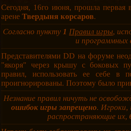
Сегодня, 16го июня, прошла первая 
арене
Твердыня корсаров
.
Согласно пункту
1
Правил игры
, ис
и программных 
Представителями DD на форуме неод
"якоря" через крышу с боковых пу
правил, использовать ее себе в 
проигнорированы. Поэтому было прин
Незнание правил ничуть не освоб
ошибок игры запрещено
. Игроки,
распространяющие их,