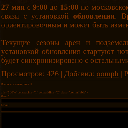
27 мая
с
9:00
до
15:00
по московском
связи с установкой
обновления
. В
ориентировочным и может быть изме
Текущие сезоны арен и подземел
установкой обновления стартуют нов
будет синхронизировано с остальны
Просмотров
:
426
|
Добавил
:
oomph
|
Р
Всего комментариев
:
0
dth="100%" cellspacing="1" cellpadding="2" class="commTable">
Имя *:
Email: