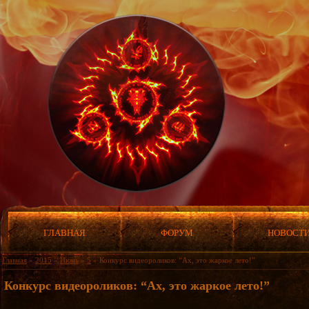
ГЛАВНАЯ
ФОРУМ
НОВОСТ
Главная
»
2015
»
Июнь
»
5
» Конкурс видеороликов: “Ах, это жаркое лето!”
Конкурс видеороликов: “Ах, это жаркое лето!”