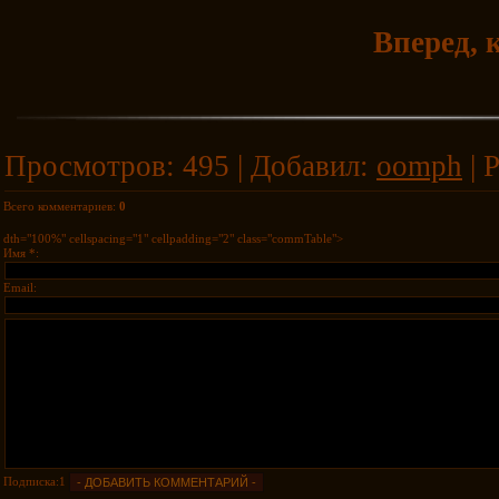
Вперед, 
Просмотров
:
495
|
Добавил
:
oomph
|
Р
Всего комментариев
:
0
dth="100%" cellspacing="1" cellpadding="2" class="commTable">
Имя *:
Email:
Подписка:1