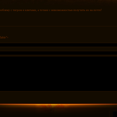
облему с тигром и ключами, а точнее с невозможностью получить их на почте!
Table">