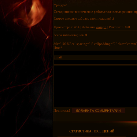
Ура-ура!
Сегодняшние технические работы полностью решили пр
Скорее спешите забрать свои подарки! :)
Просмотров
:
454
|
Добавил
:
oomph
|
Рейтинг
:
0.0
/
0
Всего комментариев
:
0
dth="100%" cellspacing="1" cellpadding="2" class="comm
Имя *:
Email:
Подписка:1
СТАТИСТИКА ПОСЕЩЕНИЙ