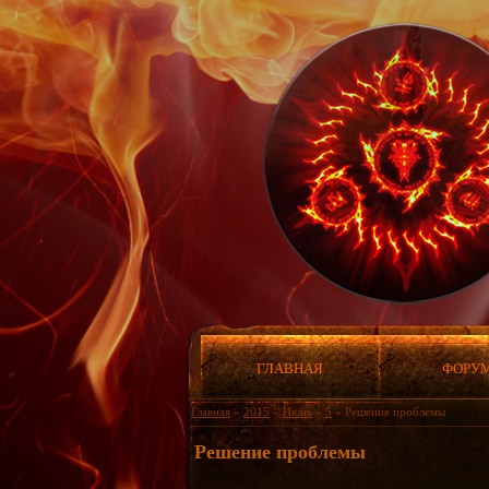
ГЛАВНАЯ
ФОРУ
Главная
»
2015
»
Июнь
»
5
» Решение проблемы
Решение проблемы