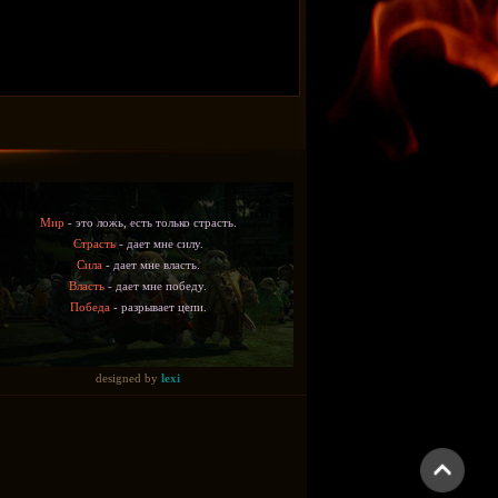
Мир
- это ложь, есть только страсть.
Страсть
- дает мне силу.
Сила
- дает мне власть.
Власть
- дает мне победу.
Победа
- разрывает цепи.
designed by
lexi