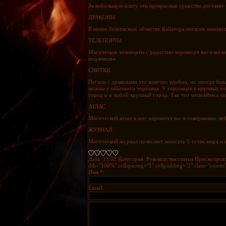
За небольшую плату эти прекрасные существа доставят
ДРАКОНЫ
В менее безопасных областях Кайатора пегасов заменили
ТЕЛЕПОРТЫ
Магические телепорты с радостью перенесут вас в желае
подземелье.
СВИТКИ
Пегасы с драконами это конечно удобно, но иногда быва
можно у обычного торговца. У торговцев в крупных го
город и в любой крупный город. Так что запасайтесь с
АТЛАС
Магический атлас в миг перенесет вас в совершенно лю
ЖУРНАЛ
Магический журнал позволяет записать 5 точек мира и 
Дата: 11:03
Категория: Руководства/статьи
Просмотров:
dth="100%" cellspacing="1" cellpadding="2" class="comm
Имя *:
Email: