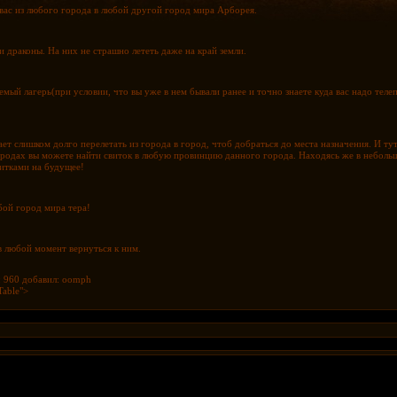
 вас из любого города в любой другой город мира Арборея.
 драконы. На них не страшно лететь даже на край земли.
мый лагерь(при условии, что вы уже в нем бывали ранее и точно знаете куда вас надо теле
ет слишком долго перелетать из города в город, чтоб добраться до места назначения. И ту
родах вы можете найти свиток в любую провинцию данного города. Находясь же в небольш
витками на будущее!
бой город мира тера!
в любой момент вернуться к ним.
 960
добавил: oomph
Table">