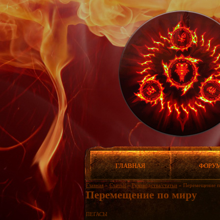
ГЛАВНАЯ
ФОРУ
Главная
»
Статьи
»
Руководства/статьи
»
Перемещение п
Перемещение по миру
ПЕГАСЫ