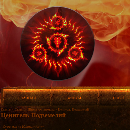
ГЛАВНАЯ
ФОРУМ
НОВОСТ
Главная
»
Статьи
»
Школа Ачивкомана
»
Ценитель Подземелий
Ценитель Подземелий
-
Странник по Южному Аруну