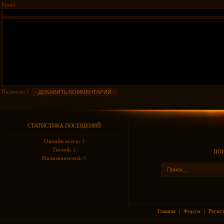
Email:
Подписка:1
СТАТИСТИКА ПОСЕЩЕНИЙ
Онлайн всего:
1
Гостей:
1
ПОИ
Пользователей:
0
Главная
|
Форум
|
Регис