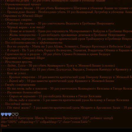
- - Гвозди бы делать - 30 раз убить Кошмарную Акаши в убежище Акаши
- -
Ограничивающий приказ
- - -
Левая рука Акаши
- 10 раз убить Кошмарного Шагрима в убежище Акаши на уровне с
- - -
Правая рука Акаши
- Необходимо убить 10 раз Кошмарный Лугрибар в убежище Акаши
-
Странник по Южной Шаре
- -
Обманщик смерти
- - -
Работа до смерти
- 30 раз уничтожить Ведилита в Гробнице Некроманта
- - -
Чёрный ворон - я не твой!
- - - -
Лучше не вставай
- Один раз опрокинуть Мутировавшего Кайдуна в Гробнице Нером
- - - -
Жизнь экзорциста
- 5 раз победить призванных демонов в Гробнице Некроманта
- - - -
Смерть мёртвым
- 10 раз нанести критический урон Трайзадиусу в Гробнице Некро
- -
Последовательность и эффективность
- - -
Все по очереди
- Убить по 5 раз Айлик, Зелвиктус, Генерал Кросенди в Небесном Саду
- - -
В строй
- По 5 раз убить Герцога Волперана, Теркасия, Владычица Обмана и Караши 
- -
Гармония тела и разума
- 20 раз убить Стража Реликвии в храме Балдера
-
Странник по Северной Шаре
- -
Неистовая ярость
- - -
Ладно, Тулса
- 30 раз убить Кошмарного Тулсу в Эбеневой Башне (сложно)
- - -
Осадная башня
- По 10 раз убить Дурзуреда, Вардаса, Генерала Канмуру и Кривалгу 
- - -
Кто не успел…
- - - -
Критик генералов
- 10 раз нанести критический удар Генералу Канмуру в Эбеневой 
- - - -
Выпей яду -
10 раз нанести критический удар Кривалге в Эбеневой Башне
- -
Гнездо совершенства
- - -
Не та песнь льда и пламени
- 30 раз уничтожить Кошмарного Келсаика в Гнезде Келса
- - -
Инстинкт домохозяйки
- - - -
Страх не вариант
- 10 раз победить Келсаика в Гнезде Келсаика
- - - -
Песнь льда и пламени
- 5 раз нанести критический урон Келсаику в Гнезде Келсаика
- -
Последний натиск
- - -
Где твоё жало?
- 5 раз нанести критический урон Мелдите в Аргонских Залах - 10 р
Дата: 08:31
Категория: Школа Ачивкомана
Просмотров: 3507
добавил: oomph
dth="100%" cellspacing="1" cellpadding="2" class="commTable">
Имя *: