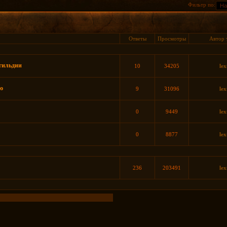
Фильтр по:
Ответы
Просмотры
Автор 
 гильдии
10
34205
lex
ию
9
31096
lex
0
9449
lex
0
8877
lex
236
203491
lex