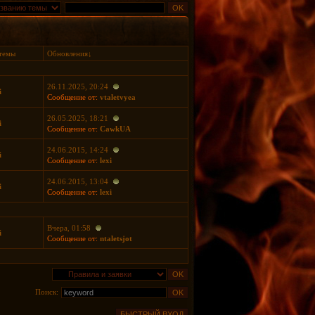
темы
Обновления
↓
26.11.2025, 20:24
i
Сообщение от:
vtaletvyea
26.05.2025, 18:21
i
Сообщение от:
CawkUA
24.06.2015, 14:24
i
Сообщение от:
lexi
24.06.2015, 13:04
i
Сообщение от:
lexi
Вчера, 01:58
i
Сообщение от:
ntaletsjot
Поиск: