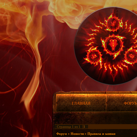
ГЛАВНАЯ
ФОРУ
Страница
1
из
1
1
Форум
»
Новости
»
Правила и заявки