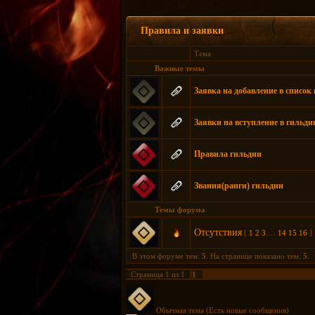
Правила и заявки
Тема
Важные темы
Заявка на добавление в список
Заявки на вступление в гильд
Правила гильдии
Звания(ранги) гильдии
Темы форума
Отсутствия
[
1
2
3
…
14
15
16
]
В этом форуме тем:
5
. На странице показано тем:
5
.
Страница
1
из
1
1
Обычная тема (Есть новые сообщения)