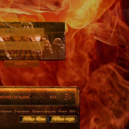
Регистрация
|
Забыли пароль?
ИЯТИЯ ГИЛЬДИИ
RSS
общения
·
Участники
·
Правила форума
·
Поиск
·
RSS
]